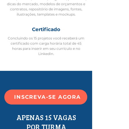
dicas do mercado, modelos de orçamentos e
contratos, repositório de imagens, fontes,
ilustrações, templates e mockups.
Certificado
Concluindo os 15 projetos você receberá um
certificado com carga horária total de 45
horas para inserir em seu currículo e no
LinkedIn.
INSCREVA-SE AGORA
APENAS 15 VAGAS
POR TURMA