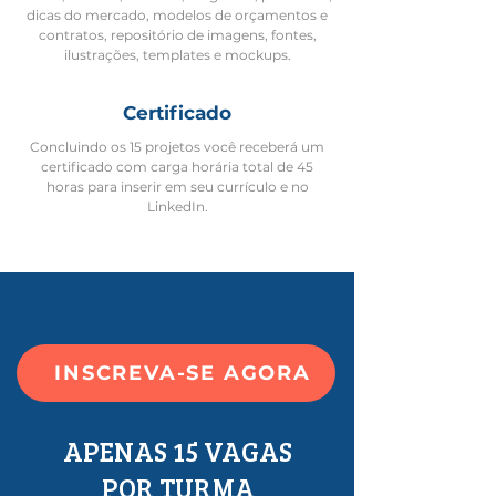
dicas do mercado, modelos de orçamentos e
contratos, repositório de imagens, fontes,
ilustrações, templates e mockups.
Certificado
Concluindo os 15 projetos você receberá um
certificado com carga horária total de 45
horas para inserir em seu currículo e no
LinkedIn.
INSCREVA-SE AGORA
APENAS 15 VAGAS
POR TURMA