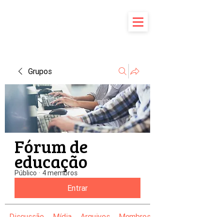
Grupos
Fórum de
educação
Público
·
4 membros
Entrar
Discussão
Mídia
Arquivos
Membros